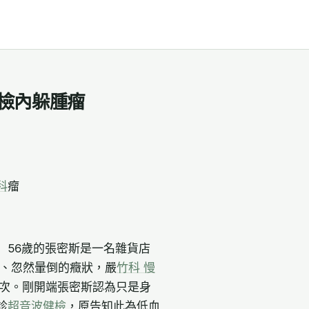
檢內躲腫瘤
科
瘤
）56歲的張密斯是一名雜貨店
、忽然暈倒的癥狀，嚴
竹科 慢
3次。剛開端張密斯認為只是身
診
超音波健檢
，原告知此為低血