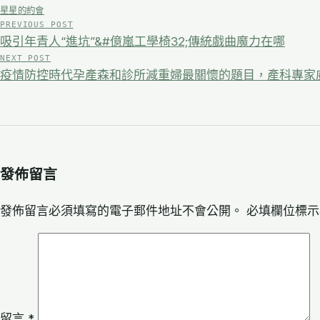
星星的約會
PREVIOUS POST
文
吸引年青人“進坑”&#億嵐工學椅32;傳統戲曲魔力在哪
章
NEXT POST
疫情防控時代孕產森和診所減重婦最關懷的題目，產科專家
導
覽
發佈留言
發佈留言必須填寫的電子郵件地址不會公開。
必填欄位標
留言
*