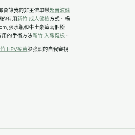
那會讓我的非主流單戀
超音波健
病的有用
新竹 成人健檢
方式。楊
cm,張水瓶和牛土豪這兩個極
有用的手術方法
新竹 入職健檢
。
竹 HPV疫苗
股強烈的自我審視