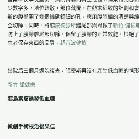
少數字多，地位疏散，部位藏匿，在顛末細致的計劃和
斯的腹部開了幾個鑰匙鉅細的孔，應用腹腔鏡的清楚與縮
全切除，同時，將胰
康德診所
體尾部與胃做了
新竹 健檢
防止了胰腺體尾部切除，保留了胰腺的正常效能，根絕
患者保存東西的品質。
超音波健檢
出院后三個月返院復查，張密斯再沒有產生低血糖的情
新竹 猛健樂
胰島素瘤誘發低血糖
微創手術根治後果佳