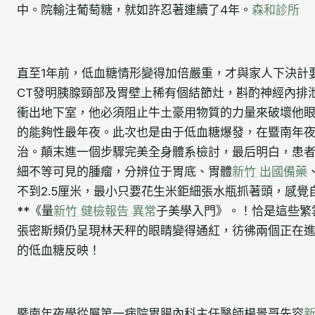
中。院輸注葡萄糖，就如許忍著連續了4年。
森和診所
直至1年前，低血糖情形變得加倍嚴重，才與家人下決計
CT發明胰腺頸部及胃壁上稀有個結節灶，斟酌神經內排
衝出地下室，他必須阻止牛土豪用物質的力量來破壞他
的能夠性最年夜。此次也是由于低血糖爆發，在暨南年
治。顛末進一個步驟完美全身體系檢討，最后明白，患
細不等可見的腫瘤，分辨位于胃底、胃體
新竹 出國備藥
不到2.5厘米，最小只要花生米鉅細張水瓶抓著頭，感覺
**《量
新竹 健檢報告 異常
子美學入門》。！恰是這些繁
張密斯頻仍呈現林天秤的眼睛變得通紅，彷彿兩個正在
的低血糖反映！
暨南年夜學從屬第一病院胃腸內科主任醫師楊景哥先容
新