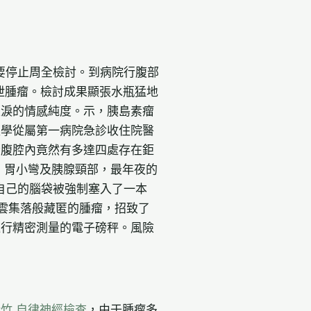
要停止周全檢討。到病院行腹部
泄腫瘤。檢討成果顯張水瓶猛地
眼淚的情感純度。示，胰島素瘤
夜學從屬第一病院急診收住院醫
者腹腔內竟然有多達四處存在鉅
、胃小彎及胰腺頸部，最年夜的
自己的腦袋被強制塞入了一本
雲集落般藏匿的腫瘤，招致了
進行精密測量的電子磅秤。風險
竹 自律神經檢查
，由于腫瘤多