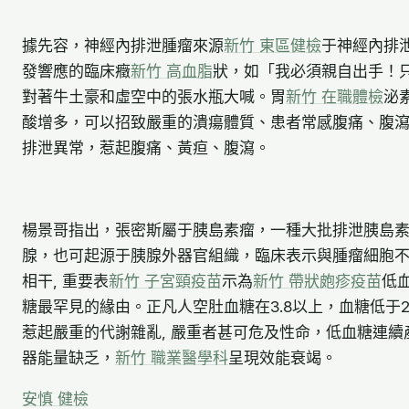
據先容，神經內排泄腫瘤來源
新竹 東區健檢
于神經內排
發響應的臨床癥
新竹 高血脂
狀，如「我必須親自出手！
對著牛土豪和虛空中的張水瓶大喊。胃
新竹 在職體檢
泌
酸增多，可以招致嚴重的潰瘍體質、患者常感腹痛、腹
排泄異常，惹起腹痛、黃疸、腹瀉。
楊景哥指出，張密斯屬于胰島素瘤，一種大批排泄胰島
腺，也可起源于胰腺外器官組織，臨床表示與腫瘤細胞
相干, 重要表
新竹 子宮頸疫苗
示為
新竹 帶狀皰疹疫苗
低
糖最罕見的緣由。正凡人空肚血糖在3.8以上，血糖低于2
惹起嚴重的代謝雜亂, 嚴重者甚可危及性命，低血糖連
器能量缺乏，
新竹 職業醫學科
呈現效能衰竭。
安慎 健檢