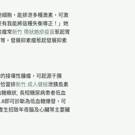
泄細胞，能排泄多種激素，可激
只有我能將這種失衡導正！」她
素瘤常
新竹 帶狀皰疹疫苗
惹起胃
瀉等，發展抑素瘤惹起發展抑素
素的接壤性腫瘤，可起源于胰
不恰當排
新竹 成人健檢
泄胰島素
血糖癥狀, 長短糖尿病患者低血
.8即可診斷為低血糖爆發，可
續產生招致年夜腦及心臟等主要臟