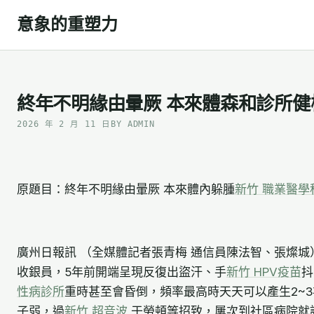
Skip
意象的重塑力
to
content
終年不明緣由暈厥 本來體森和診所健
2026 年 2 月 11 日
BY ADMIN
原題目：終年不明緣由暈厥 本來體內躲腫
新竹 職業醫學
廣州日報訊 （全媒體記者張青梅 通信員陳法智、張燦城
收銀員，5年前開端呈現反復出盜汗、手
新竹 HPV疫苗
抖
性病診所
重時甚至會昏倒，頻率最高時天天可以產生2~
子弱，過
新竹 超音波
于勞頓等招致，屢次到社區病院就