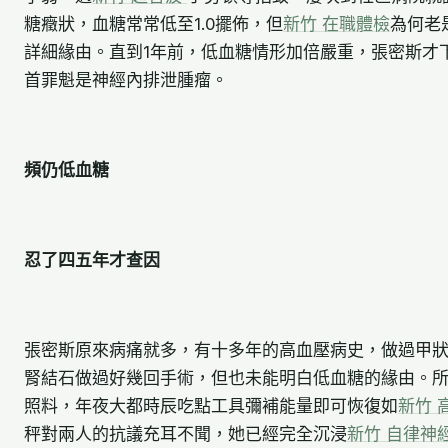
糖癥狀，血糖常常低至1.0擺佈，但
新竹 在職體檢
為何老
詳細緣由。直到1年前，低血糖情形加倍嚴重，張密斯才
首罪魁是神經內排泄腫瘤。
頻仍低血糖
忍了四五年才查因
張密斯原來病痛就多，有十多年的高血壓病史，做過甲
腎結石做過好幾回手術，但也未能明白低血糖的緣由。
照料，年夜大都時辰吃點工具彌補能量即可恢復如
新竹 
秤對兩人的抗議充耳不聞，她已經完全沉浸
新竹 自律神