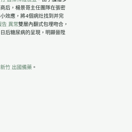
會商后，楊景哥主任團隊在張密
小效應，將4個病灶找到并完
報告 異常
雙層內翻式包埋吻合，
了日后糖尿病的呈現，明顯晉陞
形
新竹 出國備藥
。