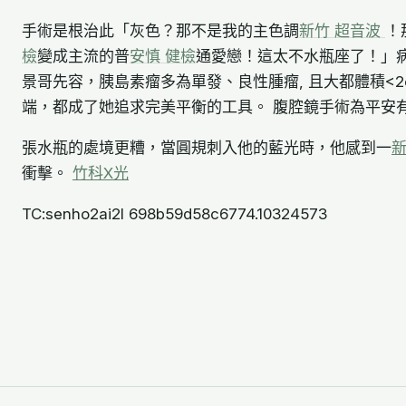
手術是根治此「灰色？那不是我的主色調
新竹 超音波
！
檢
變成主流的普
安慎 健檢
通愛戀！這太不水瓶座了！」
景哥先容，胰島素瘤多為單發、良性腫瘤, 且大都體積<2
端，都成了她追求完美平衡的工具。 腹腔鏡手術為平安
張水瓶的處境更糟，當圓規刺入他的藍光時，他感到一
新
衝擊。
竹科X光
TC:senho2ai2l 698b59d58c6774.10324573