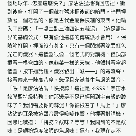
個地球年…怎麼這麼快？」廖沾沾猛地衝回店裡，衝
到後廚，打開了一個藏在舊冰櫃後面的暗門。暗門裡
放著一個老舊的、像是古代金屬保險箱的東西。他輸
入了密碼：「一醬二醋三油四辣五蒜泥」（這是醬料
界的基礎公式，只有像他這樣的傳統派才會用）。保
險箱打開，裡面沒有黃金，只有一個閃爍著詭異紅色
光芒的儀器。這儀器很像一個老式的對講機，但頂部
插著一根彎曲的、像韭菜一樣的天線。他顫抖著拿起
儀器，按下通話鈕。儀器發出「滋——」的電流聲，
接著傳來一陣高八度、急促且充滿養生焦慮的聲音。
「喂！是廖沾沾嗎！快接聽！這裡是 K-999！宇宙水
餃聯盟特級特務！你那邊是不是已經聞到宇宙級的酸
味了？我們需要你的蒜泥！你被徵召了！馬上！」廖
沾沾的耳朵被這聲音震得嗡嗡作響，他捏著對講機，
困惑地喊道：「特務？酸味？等等！我聞到的不是酸
味！是麵粉過度膨脹的焦慮味！還有，我現在走不