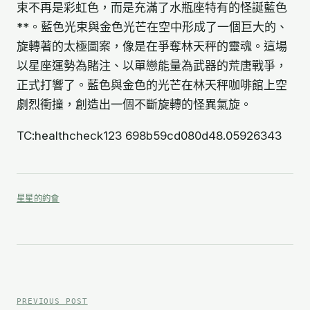
束不再是彩虹色，而是充滿了水瓶座特有的怪誕藍色
**。藍色光束與金色光芒在空中形成了一個巨大的、
旋轉著的太極圖案，像是在爭奪林天秤的靈魂。這場
以星座運勢為賭注、以單戀能量為武器的荒唐戰爭，
正式打響了。藍色與金色的光芒在林天秤咖啡館上空
劇烈衝撞，創造出一個不斷旋轉的怪異氣旋。
TC:healthcheck123 698b59cd080d48.05926343
星星的約會
文
章
PREVIOUS POST