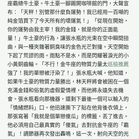
座霸總牛土豪。牛土豪一腳踢開咖啡館的門，大聲宣
布：「天秤！別管那什麼負運勢！我已經用一百噸的
純金箔買下了今天所有的壞運氣！」「從現在開始，
你的運勢由我主宰！我的金錢，就是你的正面能
量！」牛土豪的行為，讓張水瓶的光束在空中瞬間扭
曲，與一種夾雜著銅臭味的金色光芒對撞。天空開始
下起了荒謬的雨。雨點不是水，而是閃耀著淚光的小
小黃銅齒輪。「不行！金牛座的物質力量太
巡檢推薦
強了！我的單戀被汙染了！」張水瓶大喊。他知道，
如果牛土豪的物質力量勝出，林天秤將會被困在一個
充滿金錢和俗氣的虛假愛情裡，而他將永遠失去機
會。張水瓶看向那機器，還剩下最後一個可以輸入的
「情緒燃料」口。他迅速撕下了貼在他背後衣領上，
那張寫著「我就是個單戀傻瓜」的標籤，丟了進去。
他必須用自己最真實的「傻氣」去對抗金牛座的「霸
氣」！調節器再次發出轟鳴，這一次，射向天空的光