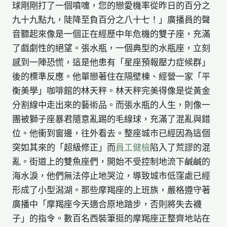
球剛剛打了一個噴嚏，您的戀愛機率從昨日的百分之
九十九點九，陡降至負百分之八十七！」廣播員的聲
音聽起來像是一個正在經歷中年危機的雙子座，充滿
了戲劇性的絕望。張水瓶，一個典型的水瓶座，立刻
感到一陣恐慌，這是他患有「星座預報壓力症候群」
後的標準反應。他單戀著住在隔壁棟、經營一家「平
衡美學」咖啡館的林天秤。林天秤完美得像是從黃金
分割線中走出來的藝術品。而張水瓶的人生，則像一
團被獅子座暴君隨意亂踢的毛線球，充滿了混亂與錯
位。他衝到窗邊，往外看去。整座城市已經因為這個
突如其來的「超級修正」而
員工健檢
陷入了荒謬的混
亂。街道上的雙魚座們，開始不受控制地流下鹹鹹的
海水淚，他們無法停止地哭泣，導致城市低窪處已經
形成了小型潟湖。那些摩羯座的上班族，嚴格遵守著
廣播中「摩羯座今天適合原地踏步，否則將失去襪
子」的指令。數百名西裝筆挺的摩羯座正整齊地站在