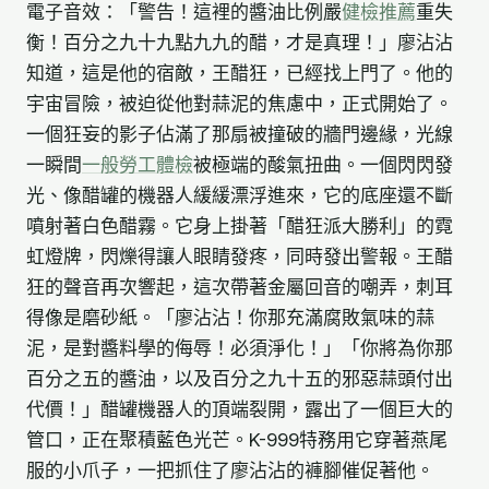
電子音效：「警告！這裡的醬油比例嚴
健檢推薦
重失
衡！百分之九十九點九九的醋，才是真理！」廖沾沾
知道，這是他的宿敵，王醋狂，已經找上門了。他的
宇宙冒險，被迫從他對蒜泥的焦慮中，正式開始了。
一個狂妄的影子佔滿了那扇被撞破的牆門邊緣，光線
一瞬間
一般勞工體檢
被極端的酸氣扭曲。一個閃閃發
光、像醋罐的機器人緩緩漂浮進來，它的底座還不斷
噴射著白色醋霧。它身上掛著「醋狂派大勝利」的霓
虹燈牌，閃爍得讓人眼睛發疼，同時發出警報。王醋
狂的聲音再次響起，這次帶著金屬回音的嘲弄，刺耳
得像是磨砂紙。「廖沾沾！你那充滿腐敗氣味的蒜
泥，是對醬料學的侮辱！必須淨化！」「你將為你那
百分之五的醬油，以及百分之九十五的邪惡蒜頭付出
代價！」醋罐機器人的頂端裂開，露出了一個巨大的
管口，正在聚積藍色光芒。K-999特務用它穿著燕尾
服的小爪子，一把抓住了廖沾沾的褲腳催促著他。