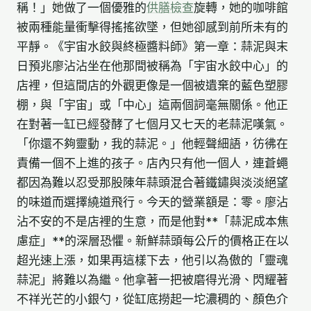
稱！」她做了一個優雅的
供膳檢查
旋轉，她的咖啡館
被兩種能量衝擊得搖搖欲墜，但她卻感到前所未有的
平靜。《宇宙水餃與終極醬料師》第一章：蒜泥與末
日預兆廖沾沾坐在他那間被稱為「宇宙水餃中心」的
店裡，但這間店的外觀更像是一個被遺棄的藍色塑膠
棚，與「宇宙」或「中心」這兩個詞毫無關係。他正
在對著一缸已經發酵了七個月又七天的老蒜泥嘆氣。
「你還不夠靈動，我的蒜泥。」他輕聲細語，彷彿在
責備一個不上進的孩子。店內只有他一個人，連蒼蠅
都因為難以忍受那股陳年蒜頭混合著鐵鏽與淡淡絕望
的味道而選擇繞道飛行。今天的營業額是：零。廖沾
沾不安的不是店裡的生意，而是他對**「蒜泥成本焦
慮症」**的深層恐懼。新鮮蒜頭每公斤的價格正在以
超光速上漲，如果再這樣下去，他引以為傲的「靈魂
蒜泥」將難以為繼。他拿著一把被磨得光滑、閃耀著
不祥光芒的小銀勺，從缸底撈起一坨濃稠的、顏色介