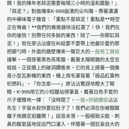
開！我的陳年老蒜泥需要每隔三小時的溫和震動！」
「蒜泥？」對面傳來K-999崩潰的尖叫聲，帶著濃濃
的中藥味電子雜音：「重點不是蒜泥！重點是**時空
正在彎曲！**我們的推進器快沒紅棗了！快！我們在
你的後院！別帶任何多餘的東西！除了——你那缸蒜
泥！」就在廖沾沾還在糾結要不要帶上他最珍愛的那
把銀勺時，外面的牆壁傳來一聲巨大的
一般勞工健檢
撞擊。一個穿著黑色燕尾服、戴著太陽眼鏡的太空吉
娃娃，正從牆上的破洞鑽進來。它的背上揹著一個像
是小型瓦斯桶的東西，桶上用毛筆寫著「極品紅棗枸
杞燃料」。「你怎麼——」廖沾沾驚訝地瞪大了眼
睛。K-999用它的小短腿站得筆直，戴著白色手套的
爪子優雅地一揮：「沒時間了，
一般+供膳體檢
沾沾
先生！宇宙水餃快要拉肚子了！我們必須在你被醋酸
離子炮鎖定前離開！」話音未落，一股極致尖銳、刺
鼻的酸氣猛地從店門口灌入，伴隨著一個狂妄自大的