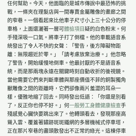
任何幫助。今天，他面臨的是城市傳說中最恐怖的挑
戰，一條夾在理髮店與一間專賣金屬雕像的畫廊之間
的窄巷。一個看起來比他車子尺寸小上三十公分的停
車格，上面還灑著一層可
體檢項目
疑的白色粉末。何
手殘深吸一口氣。將車子打了倒檔。他的車載語音系
統發出了令人不快的女聲：「警告，後方障礙物距
離：無限趨近於零。」「請考慮放棄治療。」他忽略
了警告，開始緩慢地倒車。他最討厭的不是語音系
統，而是那兩塊永遠在關鍵時刻自動收折的後視鏡。
當他需要它們來判斷車體與那座價值不菲的銅製獨角
獸雕像之間的距離時，它們卻像兩片羞澀的耳朵一
樣，優雅地縮了回去。同時發出低語：「你還是別看
了，反正你也停不好。」何
一般勞工身體健康檢查
手
殘感覺心臟快要跳出來了。他轉頭看去，發現那座高
聳入雲、覆蓋著鏽跡斑斑鐵網的多層機械式停車塔，
正在那片窄巷的盡頭散發出不正常的綠光。這棟停車