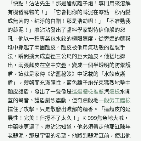
「快點！沾沾先生！那是醋酸離子炮！專門用來溶解
有機發酵物的！」「它會把你的蒜泥在零點一秒內變
成無菌的、純淨的白醋！那是浩劫啊！」「不准動我
的蒜泥！」廖沾沾發出了醬料學家對待信仰般的怒
吼。他以一種專業包水餃的極限速度，從旁邊的麵粉
堆中抓起了兩團麵皮。麵皮被他用氣功般的捏製手
法，瞬間擴大成直徑三公尺的巨大麵皮。他猛地擲
出，兩張麵皮在空中交疊，變成一個半透明的防禦護
盾。這就是家傳《沾醬秘笈》中記載的「水餃皮護
盾」，薄韌而充滿彈性。藍色離子炮光束猛烈地擊中
麵皮護盾，發出了一聲像是
巡迴體檢推薦
汽
巡檢
水開
蓋的聲音。護盾劇烈震動，但奇蹟般地
一般勞工體檢
擋住了攻擊，只是散發出濃郁的麵香。「這麵皮的延
展性！完美！但撐不了太久！」K-999焦急地大喊，
中藥味更濃了。廖沾沾知道，他必須帶走他那缸陳年
老蒜泥，那是宇宙的希望。他跑到蒜泥缸前，使出他