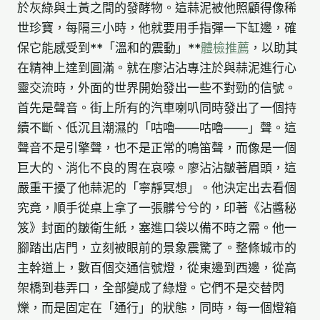
於灰綠與土黃之間的發酵物。這蒜泥被他照顧得像稀
世珍寶，每隔三小時，他就要用手指彈一下缸邊，確
保它能感受到**「溫和的震動」**
體檢推薦
，以助其
在精神上達到圓滿。就在廖沾沾專注於與蒜泥進行心
靈交流時，外面的世界開始發出一些不對勁的信號。
首先是聲音。街上所有的汽車喇叭同時發出了一個持
續不斷、低沉且潮濕的「咕嚕——咕嚕——」聲。這
聲音不是引擎聲，也不是正常的鳴笛聲，而像是一個
巨大的、消化不良的胃在哀嚎。廖沾沾皺著眉頭，這
嚴重干擾了他蒜泥的「寧靜冥想」。他決定出去看個
究竟，順手從桌上拿了一張髒兮兮的，印著《沾醬秘
笈》封面的皺衛生紙，塞進口袋以備不時之需。他一
腳踏出店門，立刻被眼前的景象震驚了。整條城市的
主幹道上，數百個交通信號燈，從東邊到西邊，從高
架橋到巷弄口，全部變成了綠燈。它們不是交替閃
爍，而是固定在「通行」的狀態，同時，每一個燈箱