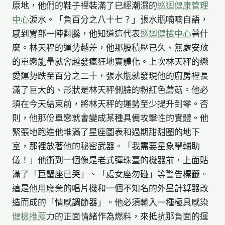
原地，他們的鞋子裡裝滿了已經潮濕的
巡迴健康管理
中心
淚水。「負百分之八十七？」張水瓶喃喃自語，
感到胃部一陣翻騰，他知道這代表
巡迴健檢中心
著什
麼。林天秤的運勢越差，他那股積壓已久、無處安放
的單戀能量就會越發瘋狂地實體化。上次林天秤的戀
愛運勢跌至百分之二十，張水瓶就發現他的廚房裡長
滿了巨大的、形狀是林天秤側臉的粉紅色蘑菇。他必
須在今天結束前，將林天秤的運勢至少提升到零。否
則，他那份單戀就會變成某種具備攻擊性的實體。他
緊張地跑進他堆滿了星座圖表和過期甜甜圈的地下
室，那裡放著他的秘密武器。「我需要星象學輔助
儀！」他衝到一個像是老式彈珠臺的機器前，上面貼
滿了「巨蟹座已哭」、「處女座勿碰」等警告標籤。
這是他用廢棄的唱片機和一個不知名的外星計算器改
造而成的「情感調節器」。他必須輸入一種極具感染
健檢推薦
力的正面情緒作為燃料，來抵抗那負面的運