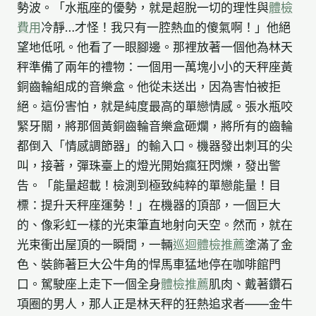
勢波。「水瓶座的優勢，就是超脫一切的理性與
體檢
費用
冷靜…才怪！我只有一腔熱血的傻氣啊！」他絕
望地低吼。他看了一眼腳邊。那裡放著一個他為林天
秤準備了兩年的禮物：一個用一萬塊小小的天秤座黃
銅齒輪組成的音樂盒。他從未送出，因為害怕被拒
絕。這份害怕，就是純度最高的單戀情感。張水瓶咬
緊牙關，將那個黃銅齒輪音樂盒砸爛，將所有的齒輪
都倒入「情感調節器」的輸入口。機器發出刺耳的尖
叫，接著，彈珠臺上的燈光開始瘋狂閃爍，發出警
告。「能量超載！檢測到極致純粹的單戀能量！目
標：提升天秤座運勢！」在機器的頂部，一個巨大
的、像彩虹一樣的光束筆直地射向天空。然而，就在
光束衝出屋頂的一瞬間，一輛
巡迴體檢推薦
塗滿了金
色、裝飾著巨大公牛角的悍馬車猛地停在咖啡館門
口。駕駛座上走下一個全身
體檢推薦
肌肉、戴著鑽石
項圈的男人，那人正是林天秤的狂熱追求者——金牛