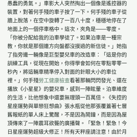
愚蠢的勇氣。」車影大人突然掏出一個像是遙控器的
裝置，對著何手殘的車子按了一下。何手殘的車子從
牆上脫落，在空中旋轉了一百八十度，穩穩地停在了
地面上的一個停車格中。這次，夾角是——零度。
「你被分配給我的泊車學徒了。如果泊車是一種宗
教，你就是那個連方向盤都沒摸過的新信徒。」她指
了指旁邊一輛像是巨型嬰兒車的改造車：「這是你的
訓練工具，從現在開始，你得學會如何在零點零零一
秒內，將這輛車精準停入對面的針眼大小的車位
裡。」何手殘
勞工健康檢查
看著那輛閃閃發光、還在
播放《小星星》的嬰兒車，感到一陣眩暈。泊車維度
的生活，比他想象中還要無理頭一百萬倍。《失控的
星座運勢與單戀狂想曲》張水瓶從他那張覆蓋著七層
舊報紙的單人床上驚醒，不是因為鬧鐘，而是因為屋
頂傳來了一陣震耳欲聾的廣播聲。「緊急！緊急！今
日星座運勢超級大修正！所有天秤座請注意！由於月