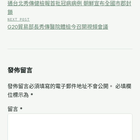
通台北秀傳健檢報首批冠病病例 朝鮮宣布全國市郡封
導
鎖
NEXT POST
覽
G20貿易部長秀傳醫院體檢今召開視頻會議
發佈留言
發佈留言必須填寫的電子郵件地址不會公開。
必填欄
位標示為
*
留言
*