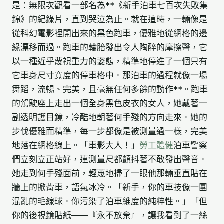
是：無限次觀看一部名為**《新手泊車七百次失敗集
錦》的紀錄片，直到哭泣為止。就在這時，一輛像是
從科幻電影裡開出來的黑色跑車，優雅地從網格的邊
緣漂移而過。跑車的輪胎發出令人陶醉的摩擦聲，它
以一種近乎蔑視重力的姿態，精準地停進了一個只有
它車身尺寸寬度的停車格中。那泊車的過程就像一場
舞蹈，流暢、完美，且毫無任何多餘的動作**。跑車
的駕駛座上走出一個全身黑色皮衣的女人，她戴著一
副透明護目鏡，冷酷地朝著何手殘的方向走來。她的
步伐優雅而精準，每一步都像是被測量過一樣，完美
地落在網格線上。「車影大人！」
勞工體健
泊車警察
們立刻立正站好，連測量尺都顫抖著不敢發出聲音。
她走到何手殘面前，輕蔑地掃了一眼他那輛垂直貼在
牆上的掀背車，語氣冰冷。「新手，你的車技像一團
混亂的毛線球。你污染了泊車維度的純粹性。」「但
你的後視鏡貼紙——『永不放棄』，讓我看到了一絲