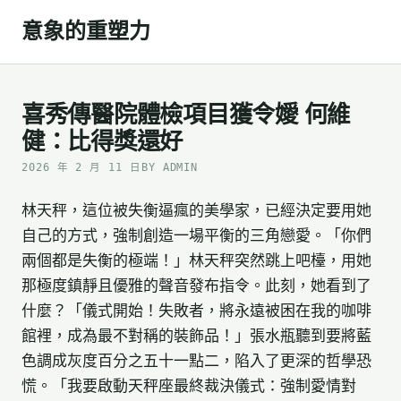
Skip
意象的重塑力
to
content
喜秀傳醫院體檢項目獲令嬡 何維
健：比得獎還好
2026 年 2 月 11 日
BY ADMIN
林天秤，這位被失衡逼瘋的美學家，已經決定要用她
自己的方式，強制創造一場平衡的三角戀愛。「你們
兩個都是失衡的極端！」林天秤突然跳上吧檯，用她
那極度鎮靜且優雅的聲音發布指令。此刻，她看到了
什麼？「儀式開始！失敗者，將永遠被困在我的咖啡
館裡，成為最不對稱的裝飾品！」張水瓶聽到要將藍
色調成灰度百分之五十一點二，陷入了更深的哲學恐
慌。「我要啟動天秤座最終裁決儀式：強制愛情對