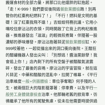
搬運食材的全部力量，將那口比他還胖的缸抱起。
「走！K-999！我們要從後院逃
餐飲業體檢
跑！別再
管你的紅棗枸杞燃料了！」「不行！燃料是文明的基
礎！沒了紅棗我飛不遠！」吉娃娃特務抗議。它用小
嘴咬住廖沾沾的衣領，同時開啟了它背上的枸杞推進
器。推進器發出「滋滋」的輕微煎煮聲，伴隨著一股
濃郁的蔘味爆發。廖沾沾抱著蒜泥
餐飲業體檢
缸、K-
999咬著他，一起從撞出來的洞口衝向後院。王醋狂
的醋罐機器人發出尖叫：「別想逃！醬油黨餘孽！我
會追上你！」店內剩下的所有空盤子被醋酸氣波震
碎，發出了最後的哀鳴。廖沾沾的宇宙冒險，就在這
片蒜泥、中藥和醋酸的混亂中，拉開了帷幕。《平行
泊車維度
一般+供膳體檢
：車位爭奪戰》何手殘的人
生，被兩個巨大的陰影籠罩著：停車費，以及平行
一
般勞工身體健康檢查
泊車。他那輛老舊的掀背車，彷
彿繼承了他所有的駕駛焦慮，從未在他需要時提供過