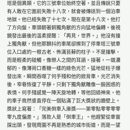
塔是個異類，它的三號車位始終空著，並且傳說只要
有人敢在它面前失敗十八次，就會被傳送到一個泊車
地獄。他已經失敗了十七次。現在是第十八次。他打
了方向盤，車頭朝著銅獨角獸的方向猛地偏轉。後視
鏡發出最後的溫柔提醒：「再見，世界。」他沒有撞
上獨角獸，但他那顫抖的車尾卻擦到了停車塔三號車
位入口處的一根古老、佈滿苔蘚的柱子。不是撞擊，
而是輕柔的碰觸，像戀人之間的耳語。接著，一道濃
郁的、像薄荷口香糖一樣的綠色光芒。猛地從柱子爆
發出來，瞬間吞噬了何手殘和他的掀背車。光芒消失
後，窄巷恢復了平靜，只剩下獨角獸雕像一臉困惑的
表情。何手殘感覺一陣天旋地轉，等他回過神來，他
的車子竟然垂直停在一個貼滿了巨大獎狀的牆壁上。
獎狀上寫著：「完美倒車入庫獎——第零點零零零零
零九度偏差。」落款人是「倒車王」。他趕緊從車窗
探出頭，發現周圍不再是熟悉的城市街道，而是一望