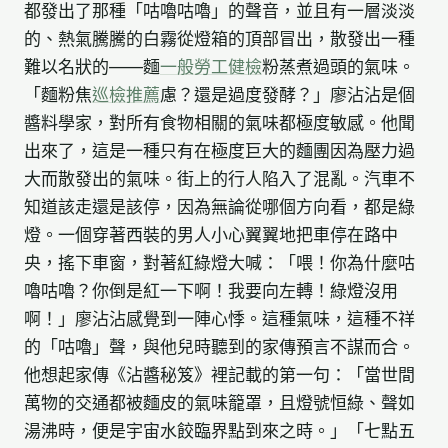
都發出了那種「咕嚕咕嚕」的聲音，並且有一層淡淡
的、熱氣騰騰的白霧從燈箱的頂部冒出，散發出一種
難以名狀的——麵
一般勞工健檢
粉蒸煮過頭的氣味。
「麵粉焦
巡檢推薦
慮？還是過度發酵？」廖沾沾是個
醬料學家，對所有食物相關的氣味都極度敏感。他聞
出來了，這是一種只有在極度巨大的麵團因為壓力過
大而散發出的氣味。街上的行人陷入了混亂。汽車不
知道該走還是該停，因為無論從哪個方向看，都是綠
燈。一個穿著西裝的男人小心翼翼地把車停在路中
央，搖下車窗，對著紅綠燈大喊：「喂！你為什麼咕
嚕咕嚕？你倒是紅一下啊！我要向左轉！綠燈沒用
啊！」廖沾沾感覺到一陣心悸。這種氣味，這種不祥
的「咕嚕」聲，與他兒時聽到的家傳預言不謀而合。
他想起家傳《沾醬秘笈》裡記載的第一句：「當世間
萬物的交通都被麵皮的氣味籠罩，且燈號恒綠、聲如
湯沸時，便是宇宙水餃臨界點到來之時。」「七點五