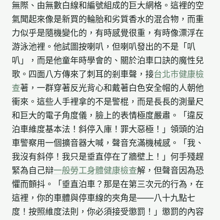
無際、由無數白線和編號組成的巨大網格。這裡的空
氣聞起來像是新買的輪胎和劣質香水的混合物，而重
力似乎是隨機變化的，有時感覺很重，有時像漂浮在
游泳池裡。他試圖按喇叭，但喇叭發出的不是「叭
叭」，而是他童年時學會的、關於泊車口訣的魔性兒
歌。四面八方傳來了刺耳的剎車聲，接
台北巿健康檢
查
著，一群穿著反光背心和戴著白色安全帽的人朝他
衝來。這些人手裡拿的不是警棍，而是長長的測量尺
和巨大的電子角度儀，臉上的表情極度嚴肅。「違反
泊車維度基本法！斜停入庫！罪大惡極！」領頭的泊
車警察用一個擴音器大喊，聲音充滿機械感。「我、
我沒有斜停！我只是垂直停在了牆壁上！」何手殘趕
緊為自己辯
一般勞工身體健康檢查
解，但聲音因為恐
懼而顫抖。「垂直泊車？那是在第三次元的行為，在
這裡，你的車體與停車線的夾角是——八十九點七
度！按照維度法則，你必須接受懲罰！」懲罰的內容