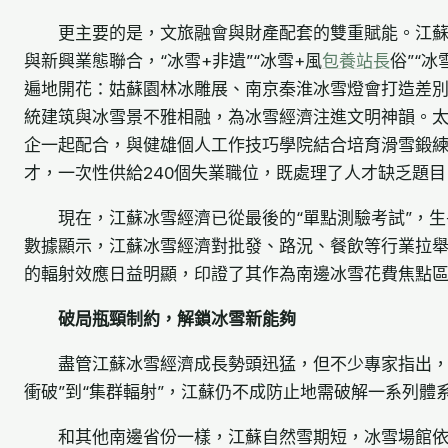
更主要的是，文旅融會與財產配套的雙重賦能。江蘇
與新興業態聯合，“冰雪+非遺”“冰雪+風
包養站長
俗”“冰
遍地開花：姑蘇園林冰雕展、南京秦淮冰雪燈會打造差
統建筑與冰雪景不雅相融，為冰雪經濟注進文明神韻。
企一起配合，與健雄個人工作技巧學院結合培育滑雪鍛
才，一次性供給240個失業職位，既處理了人才缺乏題
現在，江蘇冰雪經濟已從最後的“單點測驗考試”，生
數據顯示，江蘇冰雪經濟對批發、路況、餐飲等行業拉舉
的輻射效應日益明顯，印證了其作為南邊冰雪花費焦點
破局瓶頸制約，解鎖冰雪新能夠
盡管江蘇冰雪經濟成長勢頭迅猛，但不少專家指出，
衝破”到“集群輻射”，江蘇仍不成防止地需破解一系列體
和其他南邊省份一樣，江蘇自然雪期短，冰雪場館