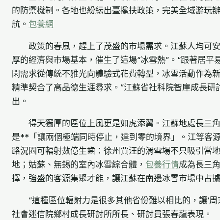
的防禦機制。各地也紛紜出臺攙扶政策，完美全域游玩
航。
包養網
政策的春風，趕上了茂盛的市場需求。江蘇人均可
厚的經濟與市場基本，催生了這場“冰雪熱”。“跟著居平
閑需求從傳統不雅光向體驗式花費轉型，冰雪活動作為
精準契合了高品德生涯尋求。”江蘇省社科院智庫成長研
出。
得天獨厚的區位上風更是如虎添翼。江蘇地處長三
是**「讓兩個極端同時停止，達到零的境界」。江等客
路況圈可輻射數億生齒：徐州賈汪的滑雪場不只吸引當
地；姑蘇、無錫的室內冰雪綜合體，
包養行情
成為長三
擇，強盛的客源集聚才能，讓江蘇在南邊冰雪市場中占
“這種區位輻射力是很多其他省份難以相比的，讓‘周
社會迷信院鄉村成長研討所所長、研討員張春龍表現。