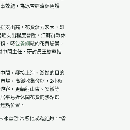
辦事效能，為冰雪經濟保駕護
安排支出高，花費潛力宏大，雄
易近支出程度晉陞，江蘇群眾休
新穎、時
包養網
髦的花費場景，
討中間主任、研討員王樹華指
角中間，鄰接上海、浙她的目的
源市場，高鐵收集發財，2小時
地游客，更輻射山東、安徽等
角居平易近休閑花費的熱點選
據焦點位置。
末冰雪游’常態化成為能夠。”省