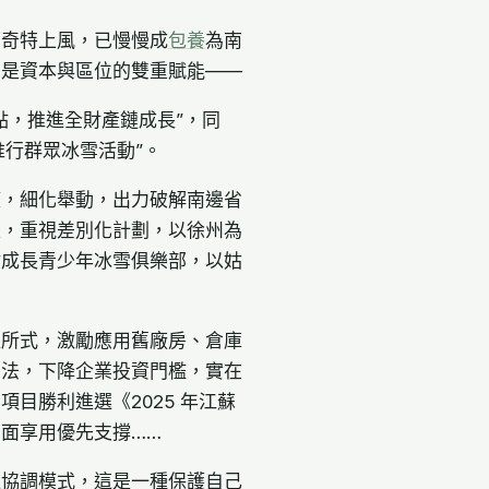
身奇特上風，已慢慢成
包養
為南
，是資本與區位的雙重賦能——
點，推進全財產鏈成長”，同
推行群眾冰雪活動”。
策，細化舉動，出力破解南邊省
上，重視差別化計劃，以徐州為
點成長青少年冰雪俱樂部，以姑
處所式，激勵應用舊廠房、倉庫
方法，下降企業投資門檻，實在
目勝利進選《2025 年江蘇
面享用優先支撐……
迫協調模式，這是一種保護自己