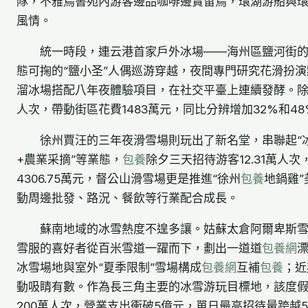
隊，不雅鳥書苑內游客邊品咖啡邊賞留鳥，環湖游船與
風情。
統一時段，連云港首家戶外冰場——海州區鹽河街
態可掬的“鹽小圣”人偶巡游穿越，夜間專門研究花滑扮
溜冰場搭配八年夜體驗項目，在社交平臺上連續發酵。除夕
人次，帶動街區花費1483萬元，同比分辨增加32%和48
徐州賈汪的三年夜滑雪場則玩出了新名堂，串聯起“冰雪
+農業采摘”等業態，
包養
除夕三天招待游客12.31萬人
4306.75萬元，督公山滑雪場更是推進“徐州
包養
地鍋雞”
動周邊批發、路況、餐飲等行業配合成長。
蘇南地域的冰雪熱度不遑多讓。姑蘇太倉阿爾卑斯
雪服的喜好者從百米雪道一躍而下，劃出一道道
包養網
漂
冰雪場地與室外“夏季限制”雪場構成
包養網
互補
包養
；近
動吸睛有數。作為長三角主要的冰雪游玩目標地，該度
200萬人次，營業支出衝破5億元，單日最高招待量跨越5