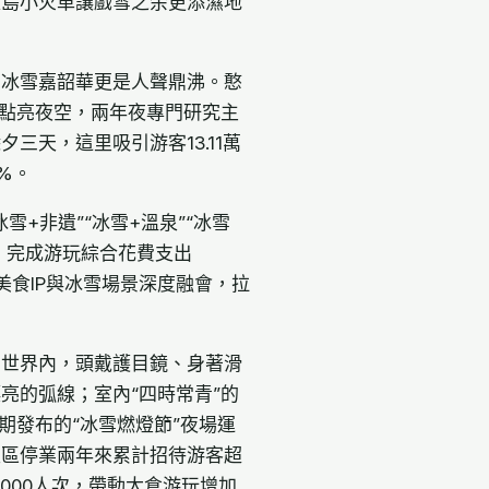
環島小火車讓戲雪之余更添濕地
的冰雪嘉韶華更是人聲鼎沸。憨
演點亮夜空，兩年夜專門研究主
三天，這里吸引游客13.11萬
%。
+非遺”“冰雪+溫泉”“冰雪
次，完成游玩綜合花費支出
美食IP與冰雪場景深度融會，拉
雪世界內，頭戴護目鏡、身著滑
亮的弧線；室內“四時常青”的
期發布的“冰雪燃燈節”夜場運
假區停業兩年來累計招待游客超
000人次，帶動太倉游玩增加