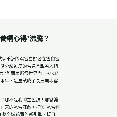
養網心得”沸騰？
，數以千計的滑雪喜好者在雪白雪
四條分歧難度的雪道承載著人們
太倉阿爾卑斯雪世界內，-6℃的
僅兩年，這里就成了長三角冰雪
色？那不是我的主色調！那會讓
」天的冰雪狂歡，打破“冰雪經
江蘇全域花費的新引擎，舊日