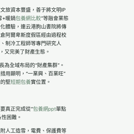
文旅資本豐盛，善于將文明IP
雪+暖鍋
包養網比較
”等融會業態
別化體驗，連云港朐山書院將傳
太倉阿爾卑斯度假區經由過程校
練、制冷工程師等專門研究人
目，又完美了財產生態。
長為全域布局的“財產集群”。
措用顯明，“一業興、百業旺”
區的堅
短期包養
實位置。
要真正完成從“
包養網ppt
單點
系性困難。
依附人工造雪，電費、保護費等