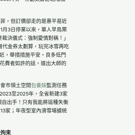
不菲，但訂價卻走的是惠平易近
1月3日停業以來，單人早鳥票
終裁決儀式：強制愛情對稱！」
贈代金券太劃算，玩完冰雪再吃
家近，舉措措施平安，良多低門
地花費者如許的話，道出大師的
省會市領土空間
包養妹
監測任務
23至2025年，全省新建3家
親自出手！只有我能將這種失衡
13家；年夜型室內滑雪場據統
。
受拘束