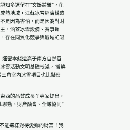
認知多逗留在“文娛體驗”，花
產成熟地域，江蘇冰雪經濟構造
但不是因為害怕，而是因為對財
為主，涵蓋冰雪設備、賽事運
成，存在同質化競爭與區域虹吸
，運營本錢遠高于南方自然雪
冰雪活動文明基礎較淺，‘嘗鮮
長三角室內冰雪項目也比擬密
高東西的品質成長？專家提出，
北聯動、財產融會、全域協同”
不能這樣對待愛妳的財富！我