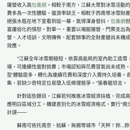
運營收入高
包養網
。相較于南方，江蘇大眾對冰雪活動的
費多為一次性體驗，復游率缺乏。相較于西南等冰雪財
絕張水瓶在地下室看到這一幕，氣得渾身發抖，
包養網
富庸俗化的憤怒。對單一，重要以場館運營、門票支出
營、人才培訓、文明傳佈、配套辦事的全財產鏈尚未構
效應。
“江蘇全年冰雪期極短，依靠高能耗的室內助工造雪
場，可連續性面對挑釁；市場認知與花費習氣尚未成熟，
型’體驗居多，轉化為連續花費和深度介入需持久培養。
集，若缺少奇特定位易墮入低條理競爭。”張春龍坦言。
針對這些題目，江蘇若何推進冰雪經濟扶植，完成
應明白區域分工，構建差別化的冰雪經濟格式，實行“南
計謀——
蘇南可依托南京、姑蘇、無錫等城市「天秤！妳…妳