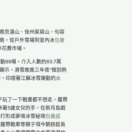
，南京湯山、徐州茱萸山、句容
蘇南，從戶外雪場到室內冰
包養
季花費市場。
69場，介入人數約63.7萬
臺顯示，滑雪進進三年夜“搜刮熱
據，印證著江蘇冰雪運動的火
子玩了一下戰書都不想走，履帶
牽著5歲女兒的手，在新月島戲
地打形成夢境冰雪秘境
包養感
、履帶戰車等親子項今朝排起長