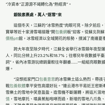
“冷資本”正源源不竭轉化為“熱經濟”。
銀裝素裹處，萬人“逐雪”來
這個冬天，江蘇的“冰雪熱度”肉眼可見。除夕前后
寶華等近十家滑雪場接踵“開
包養網
板”迎客。從蘇北到
價格ptt
館，冰雪經濟以全域開花的態勢，撲滅了南邊夏
跨大年夜至除夕時代，江蘇全省舉行冰雪類年夜型運動
人，同比分辨上升23.2%和18.7%；往哪兒年夜數據平
詞”，省內冰雪游玩總銷量較往年翻番……一組組亮眼數
爆。
“沒想抵家門口
包養意思
的冰雪樂土這么熱烈，帶孩
戰
包養軟體
車平安性高還好玩。”連云港市平易近王密斯
雪樂土的雪地中笑意盈盈。造雪機不斷運轉，將這片濕
情
，雪地摩托、噴鼻蕉船咆哮而過，新增的雪地八爪魚