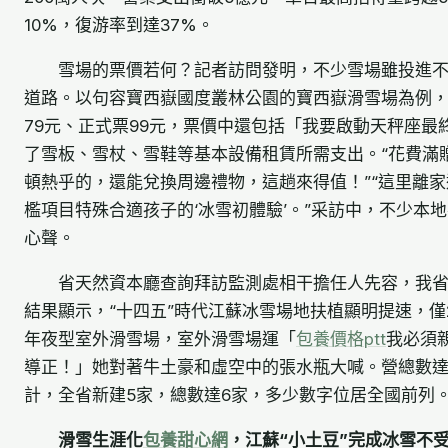
10%，復游率到達37%。
雪場的票價若何？記者訪問發明，不少雪場雖投進
道路。以句容寶西嶽國度叢林公園的寶西嶽滑雪場為例，
79元、正式票99元，票價中還包括「我要啟動天秤座最
了雪板、雪杖、雪鞋等基本設備租賃所需支出。“花費滿
頓熱乎的，還能兌換周邊禮物，這趟來得值！”“這里離
檻項目特殊合適孩子的‘冰雪初體驗’。”采訪中，不少本
心聲。
省天然資本廳查詢拜訪監測處相干擔任人先容，我
結果顯示，“十四五”時代江蘇冰雪場地扶植顯明提速，僅20
年夜型室外滑雪場，室外滑雪場運「
包養價格ptt
我必須
導正！」她對著牛土豪和虛空中的張水瓶大喊。營總數達
計，全省新建5家，總數達6家，多少數字位居全國前列
滑雪生涯化
包養甜心網
，江蘇“小土豆”完成冰雪不