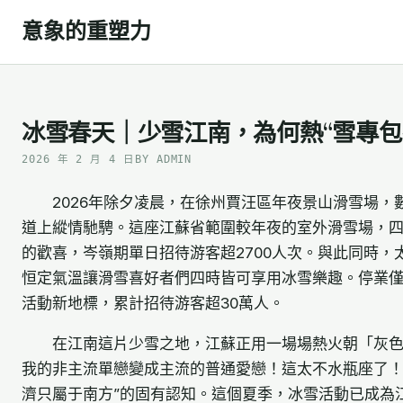
Skip
意象的重塑力
to
content
冰雪春天｜少雪江南，為何熱“雪專包
2026 年 2 月 4 日
BY ADMIN
2026年除夕凌晨，在徐州賈汪區年夜景山滑雪場
道上縱情馳騁。這座江蘇省範圍較年夜的室外滑雪場，
的歡喜，岑嶺期單日招待游客超2700人次。與此同時，
恒定氣溫讓滑雪喜好者們四時皆可享用冰雪樂趣。停業
活動新地標，累計招待游客超30萬人。
在江南這片少雪之地，江蘇正用一場場熱火朝「灰
我的非主流單戀變成主流的普通愛戀！這太不水瓶座了！
濟只屬于南方”的固有認知。這個夏季，冰雪活動已成為