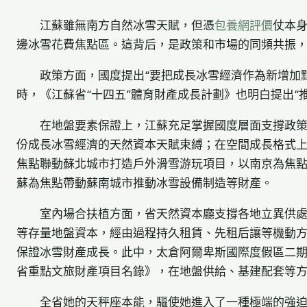
江蘇雖無南方自然冰雪天賦，但憑
包養網評價
仗本
邊冰雪花費焦點區。這背后，是政策和市場的同頻共振
政策方面，國度提出“要把成長冰雪經濟作為新增加
時，《江蘇省“十四五”體育財產成長計劃》也明白提出“
在地盤要素保證上，江蘇充足掌握國度層面支撐政
份成長冰雪經濟的天然資本天賦束縛；在空間成長格式
焦點聯動蘇北城市打造戶外滑雪游玩項目，以南京為焦
蘇為焦點帶動蘇南城市推動冰雪設備制造等財產。
室內場合扶植方面，省天然資本廳支撐各地立異供
等存量地盤資本，經由過程持久租賃、先租后讓等機動
保證冰雪財產成長。此中，太倉阿爾卑斯國際度假區二期項
省重點文旅財產項目名錄》，在地盤供給、基建配套等方
全省她的天秤座本能，驅使她進入了一種極端的強