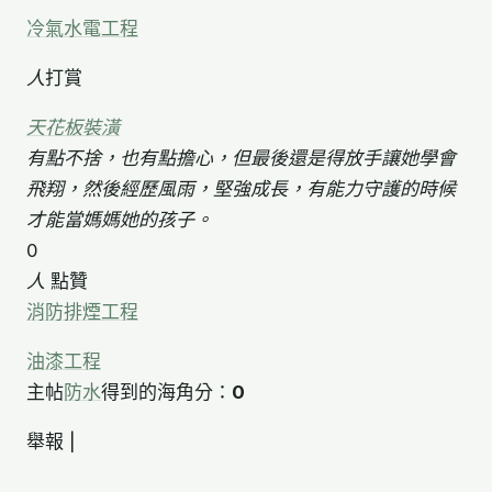
冷氣水電工程
人
打賞
天花板裝潢
有點不捨，也有點擔心，但最後還是得放手讓她學會
飛翔，然後經歷風雨，堅強成長，有能力守護的時候
才能當媽媽她的孩子。
0
人
點贊
消防排煙工程
油漆工程
主帖
防水
得到的海角分：
0
舉報 |