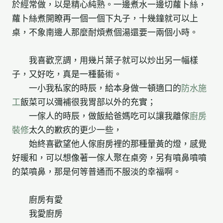
於經常做，以是精心純熟。一邊煮水一邊切蘿卜絲，
蘿卜絲煮開瞭再一個一個下丸子，十幾鐘就可以上
桌，不象南邊人那麼耐煩煮個湯還要一兩個小時。
我喜歡烹調，用幾片葉子就可以炒出另一幅樣
子，又好吃，真是一種藝術。
一小我私家的時辰，給本身做一頓適口的
防水施
工
飯菜可以彌補很我胃部以外的充實；
一傢人的時辰，做飯給爸媽吃可以讓我離傢
廚房
裝修
太久的歉疚的更少一些，
始終喜歡望他人傢廚房裡的那種暈黃的燈，感覺
好暖和，可以想像著一傢人聚在桌旁，另有噴鼻噴噴
的菜噴鼻，那是何等普通而不服淡的幸福啊。
廚房有愛
我愛廚房