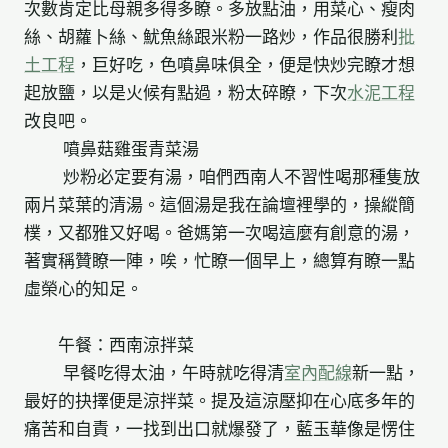
次數肯定比母親多得多瞭。多放點油，用菜心、瘦肉
絲、胡蘿卜絲、魷魚絲跟米粉一路炒，作品很勝利
批
土工程
，巨好吃，色噴鼻味俱全，便是快炒完瞭才想
起放鹽，以是火候有點過，粉太碎瞭，下次
水泥工程
改良吧。
噴鼻菇雞蛋青菜湯
炒粉必定要有湯，咱們西南人不習性喝那種隻放
兩片菜葉的清湯。這個湯是我在論壇裡學的，操縱簡
樸，又都雅又好喝。爸媽第一次喝這麼有創意的湯，
著實稱贊瞭一陣，唉，忙瞭一個早上，總算有瞭一點
虛榮心的知足。
午餐：西南涼拌菜
早餐吃得太油，午時就吃得清
室內配線
新一點，
最好的抉擇便是涼拌菜。提及這涼壓抑在心底多年的
痛苦和自責，一找到出口就爆發了，藍玉華像是愣住