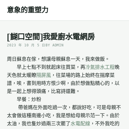
Skip
意象的重塑力
to
content
[餬口空間]我愛廚水電網房
2023 年 10 月 5 日
BY ADMIN
周日蘇息在傢，想讓母親蘇息一天，我來做飯。
早上七點不到就起床往買菜，再
冷氣排水工程
晚
天色就太暖瞭
隔屏風
，往菜場的路上始終在揣摩菜
譜，唉，書到用時方恨少啊，由於想做點精心的，以
是一起上想得頭痛，比寫詩還難。
早餐：炒粉
帶爸媽在外面吃過一次，都說好吃，可是母親不
太會做這種南邊小吃，我是想給母親示范一下。由於
太油，我也隻炒過兩三次罷了
水電配線
，不外我吃的