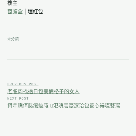
樓主
窗簾盒
|
埋紅包
未分類
文
章
PREVIOUS POST
老臘肉找過日包養價格子的女人
導
NEXT POST
挕犖瑰佴瓞瘍蚾庉 汜魂砉豪漆珨包養心得啜藝璨
覽