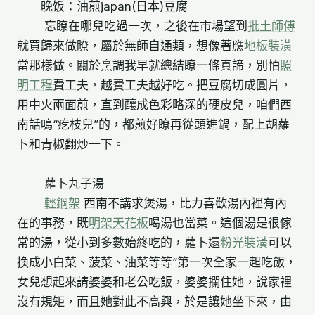
晚饭：油煎japan(日本)豆腐
忘瞭在哪兒吃過一次，之後在市場望到
批土師傅
就買歸來做瞭，屬於無師自通類，想像著應
地板裝潢
當那樣做。關於烹調我早就總結瞭一條真諦，別怕
照
明工程
費工夫，越費工夫越好吃。把豆腐切成圓片，
用中火兩面煎，直到釀成色彩略深的硬皮兒，咱們西
南話鳴“疙枝兒”的，都煎好瞭再從頭進鍋，配上胡蘿
卜和青椒翻炒一下。
蘿卜丸子湯
輕鋼架
西南不講求煲湯，比力喜歡湯內裡有內
在的事務，既
明架天花板
喝湯也當菜。這個湯是很傢
常的湯，從小到多數始終吃的，蘿卜還
粉光裝潢
可以
換成小白菜、菠菜、油菜等等“第一次全家一起吃飯，
女兒想起來請婆婆和老公吃飯，婆婆攔住她，說家裡
沒有規矩，而且她對此不高興，於是讓她坐下來，由