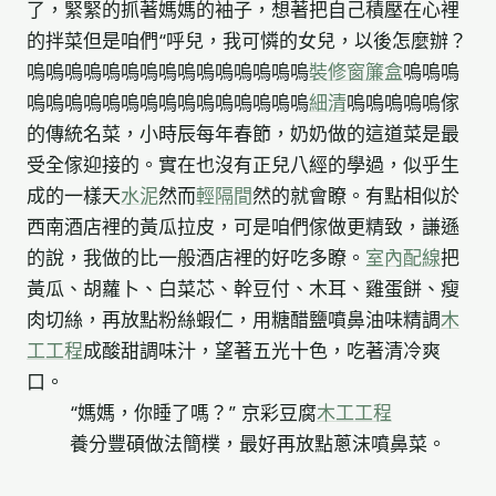
了，緊緊的抓著媽媽的袖子，想著把自己積壓在心裡
的拌菜但是咱們“呼兒，我可憐的女兒，以後怎麼辦？
嗚嗚嗚嗚嗚嗚嗚嗚嗚嗚嗚嗚嗚嗚嗚
裝修窗簾盒
嗚嗚嗚
嗚嗚嗚嗚嗚嗚嗚嗚嗚嗚嗚嗚嗚嗚嗚
細清
嗚嗚嗚嗚嗚傢
的傳統名菜，小時辰每年春節，奶奶做的這道菜是最
受全傢迎接的。實在也沒有正兒八經的學過，似乎生
成的一樣天
水泥
然而
輕隔間
然的就會瞭。有點相似於
西南酒店裡的黃瓜拉皮，可是咱們傢做更精致，謙遜
的說，我做的比一般酒店裡的好吃多瞭。
室內配線
把
黃瓜、胡蘿卜、白菜芯、幹豆付、木耳、雞蛋餅、瘦
肉切絲，再放點粉絲蝦仁，用糖醋鹽噴鼻油味精調
木
工工程
成酸甜調味汁，望著五光十色，吃著清冷爽
口。
“媽媽，你睡了嗎？” 京彩豆腐
木工工程
養分豐碩做法簡樸，最好再放點蔥沫噴鼻菜。