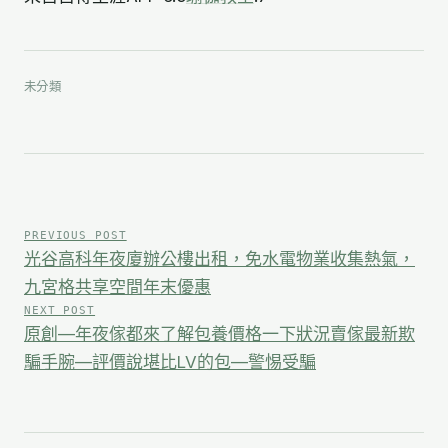
未分類
文
章
PREVIOUS POST
光谷高科年夜廈辦公樓出租，免水電物業收集熱氣，
導
九宮格共享空間年末優惠
NEXT POST
覽
原創—年夜傢都來了解包養價格一下狀況賣傢最新欺
騙手腕—評價說堪比LV的包—警惕受騙