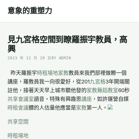
Skip
意象的重塑力
to
content
見九宮格空間到瞭羅振宇教員，高
興
2023 年 12 月 20 日
BY ADMIN
昨天羅振宇
時租場地
家教
教員來我們部裡做瞭一個
講座，羅教員我一向很愛好，從201
九宮格
3年開端關
註他，接著天天早上城市聽他發的
家教
舞蹈教室
60秒
共享會議室
語音，特殊有興趣思
講座
，如許運營自媒
時租會議
體的人估量他應當是
家教
第一人。
共享空間
時租場地