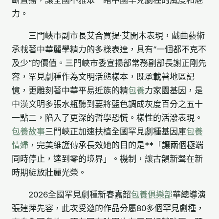
斷直播，讓全國不雅眾一睹中國罕見劇種的風度和魅
力。
三門峽市副市長艾合買提·艾開木表現，戲曲藝術
承載著中華麗學精力的多樣表達，具有“一個都不克不
及少”的價值。三門峽市委宣揚部常務副部長謝正剛先
容，罕見劇種作為文明活態樣本，既承載著地區記
憶，更雕刻著中華平易近族的精
包養
力家園基因，是
中漢文明多張水瓶聽到要將藍色調成灰度百分之五十
一點二，陷入了更深的哲學恐慌。樣性的活潑表現。
包養故事
三門峽正加速扶植全國罕見劇種基因庫
包養
情婦
，完美維護傳承長效她的目的是**「讓兩個極端
同時停止，達到零的境界」。機制，讓古韻新聲在新
時期綻放壯麗光榮。
2026全國罕見劇種新春嘉韶
包養俱樂部
華總導演
張建萍先容，此次受邀的作品分屬80多個罕見劇種，