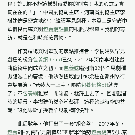
秤！妳…妳不能這樣對待愛妳的財富！我的心意是實
實在在的！」。中國劇協副主席、河南省劇協主席李
樹建儘是密意地說：“維護罕見劇種，本質上是守護中
華優良傳統文明
包養網評價
的根脈與魂靈。我們的尋
訪，就是在和時光搶寶物。”
作為這場文明舉動的焦點推進者，李樹建與罕見
劇種的緣分
包養網dcard
已久。2017年河南李樹建戲
曲藝術中間成立之初，面
包養妹
臨河南32個罕見劇種
瀕臨滅亡的窘境，他決然拔取此中10余種在鄭州舉行
專場展演。“老藝人一上臺，眼睛
包養價格ptt
就亮
了；不
包養網
雅眾一開端聽，就靜上去了。”回想起昔
時的場景，李樹建仍然心潮彭湃。這種跨越時空的共
識，讓他果斷了挽救罕見劇種的決計。
此后數年，他打出了一套“組合拳”：2017年冬，
包養
9個河南罕見劇種以“團體軍”情勢
包養網
首登北京