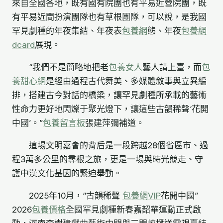
來自全國各地，既有國有院團也有平易近營院團，既
有平易近間扮演團隊也有草根團隊，可以說，是我國
罕見劇種的年夜集結、年夜表
包養網
態、年夜
包養網
dcard
展現。
“我們不是簡略地把老
包養女人
藝人請上臺，而
包
養甜心網
是經由過程古代舞美、多媒體敘事與立異編
排，搭建古今對話的橋梁，讓罕見劇種所承載的藝術
性命力更好地閃爍于聚光燈下，讓這些古韻稀聲‘花開
中國’。”
包養留言板
張建萍彌補道。
這場文明嘉會的背后是一段跨越28個省區市、過
程3萬多公里的尋根之旅，更是一場與時光競走、守
護中漢文化基因的緊迫舉動。
2025年10月，“古韻稀聲
包養網VIP
花開中國”
2026
包養價格
全國罕見劇種新春嘉韶華運動正式啟