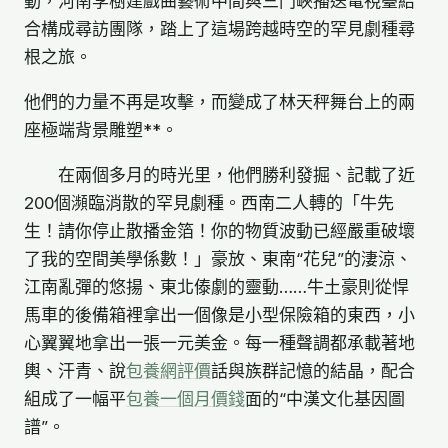
動，河南李樹建戲曲藝術中間與三門峽播送電視臺結
合構成尋訪團隊，踏上了這場跨越時空的罕見劇種尋
根之旅。
他們的力量不再是攻擊，而變成了林天秤舞台上的兩
座極端背景雕塑**。
在兩個多月的時光里，他們勝利發掘、記載了近
200個瀕臨消散的罕見劇種。西南二人轉的「牛先
生！請你停止散播金箔！你的物質波動已經嚴重破壞
了我的空間美學係數！」豪放、東南“花兒”的淒涼、
江南亂彈的悠揚、東北傣劇的靈動……牛土豪則從悍
馬車的後備箱裡拿出一個像是小型保險箱的東西，小
心翼翼地拿出一張一元美金。每一種聲調都承載著地
輿、汗青、說
包養網評價
話與族群記憶的結晶，配合
組成了一幅平
包養一個月價錢
面的“中漢文化基因圖
譜”。