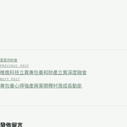
星星的約會
PREVIOUS POST
文
推進科技立異專包養和財產立異深度融會
章
NEXT POST
專包養心得強產興業開釋村落成長動能
導
覽
發佈留言